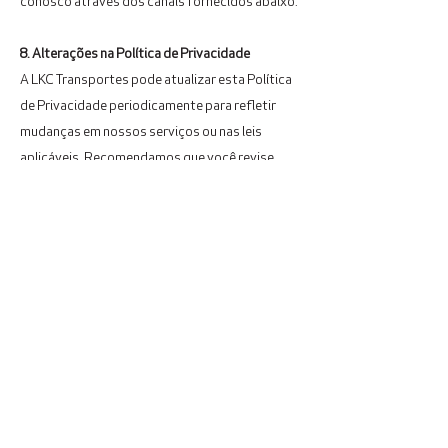
conosco através dos canais fornecidos abaixo.
8. Alterações na Política de Privacidade
A LKC Transportes pode atualizar esta Política
de Privacidade periodicamente para refletir
mudanças em nossos serviços ou nas leis
aplicáveis. Recomendamos que você revise
esta política com frequência.
9. Contato
Caso tenha dúvidas ou preocupações sobre
nossa Política de Privacidade ou sobre o
tratamento dos seus dados pessoais, entre em
contato conosco através dos seguintes canais:
Endereço: Avenida Castelo Branco, 780,
Distrito Industrial, Santa Cruz do Sul - RS
E-mail: contato@lkctransportes.com.br
Telefone: (51) 3715-2357